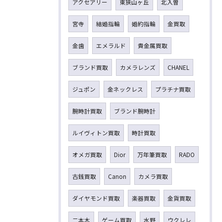
アクセアリー
東狭山ヶ丘
北入曽
宮寺
結婚指輪
婚約指輪
金買取
金歯
エメラルド
貴金属買取
ブランド買取
カメラレンズ
CHANEL
ジュポン
金ネックレス
プラチナ買取
腕時計買取
ブランド腕時計
ルイヴィトン買取
時計買取
オメガ買取
Dior
万年筆買取
RADO
古銭買取
Canon
カメラ買取
ダイヤモンド買取
楽器買取
金貨買取
二本木
ゲーム買取
水野
ウクレレ