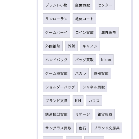
ブランド小物
金歯買取
セクター
サンローラン
毛皮コート
ゲームボーイ
コイン買取
海外紙幣
外国紙幣
外貨
キャノン
ハンドバッグ
バッグ買取
Nikon
ゲーム機買取
バカラ
食器買取
ショルダーバッグ
シャネル買取
ブランド文具
K14
カフス
鉄道模型買取
Ｎゲージ
銀貨買取
サングラス買取
色石
ブランド文房具