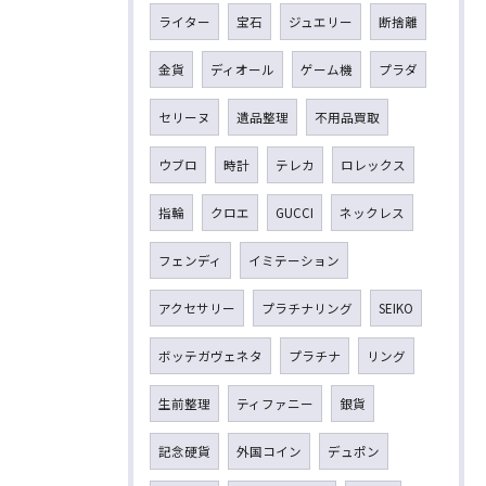
ライター
宝石
ジュエリー
断捨離
金貨
ディオール
ゲーム機
プラダ
セリーヌ
遺品整理
不用品買取
ウブロ
時計
テレカ
ロレックス
指輪
クロエ
GUCCI
ネックレス
フェンディ
イミテーション
アクセサリー
プラチナリング
SEIKO
ボッテガヴェネタ
プラチナ
リング
生前整理
ティファニー
銀貨
記念硬貨
外国コイン
デュポン