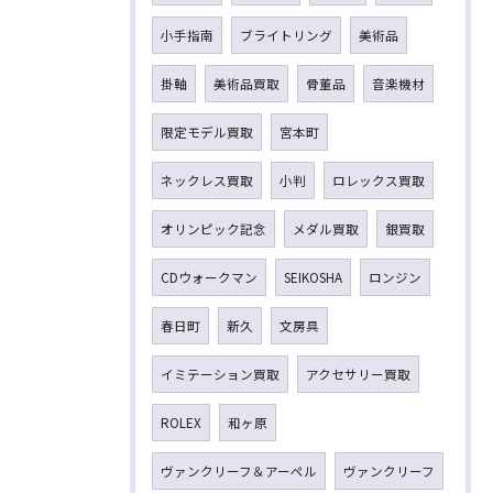
小手指南
ブライトリング
美術品
掛軸
美術品買取
骨董品
音楽機材
限定モデル買取
宮本町
ネックレス買取
小判
ロレックス買取
オリンピック記念
メダル買取
銀買取
CDウォークマン
SEIKOSHA
ロンジン
春日町
新久
文房具
イミテーション買取
アクセサリー買取
ROLEX
和ヶ原
ヴァンクリーフ＆アーペル
ヴァンクリーフ