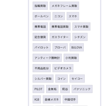
指輪買取
メガネフレーム買取
ボールペン
ニコン
スマホ
携帯電話
携帯電話買取
スマホ買取
記念銀貨
ガスライター
シチズン
パイロット
ブローバ
BULOVA
アンティーク腕時計
小判買取
不用品処分
ビデオカメラ
シルバー買取
コイン
セイコー
PILOT
金無垢
糀谷
パナソニック
K18
金縁メガネ
中国切手