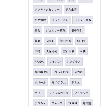
メッキアクセサリー
記念金貨
切手買取
ブランド時計
ライター買取
扇台
ジュエリー買取
懐中時計
豊岡
向陽町
狭山ヶ丘
CELINE
東町
久保稲荷
宝石買取
若狭
PRADA
レイバン
サングラス
西狭山ケ丘
ベル＆ロス
メガネ
オパール
モノグラム
ダミエ
ケリー
フィルムカメラ
マトラッセ
デジカメ
スカーフ
TASAKI
外国銭