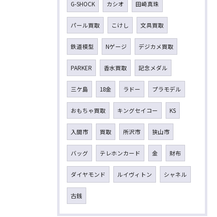
G-SHOCK
カシオ
田崎真珠
パール買取
こけし
文具買取
鉄道模型
Nゲージ
デジカメ買取
PARKER
香水買取
記念メダル
三ケ島
18金
ラドー
プラモデル
おもちゃ買取
キングセイコー
KS
入間市
買取
所沢市
狭山市
バッグ
テレホンカード
金
財布
ダイヤモンド
ルイヴィトン
シャネル
古銭