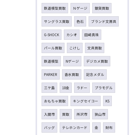
鉄道模型買取
Ｎゲージ
銀貨買取
サングラス買取
色石
ブランド文房具
G-SHOCK
カシオ
田崎真珠
パール買取
こけし
文具買取
鉄道模型
Nゲージ
デジカメ買取
PARKER
香水買取
記念メダル
三ケ島
18金
ラドー
プラモデル
おもちゃ買取
キングセイコー
KS
入間市
買取
所沢市
狭山市
バッグ
テレホンカード
金
財布