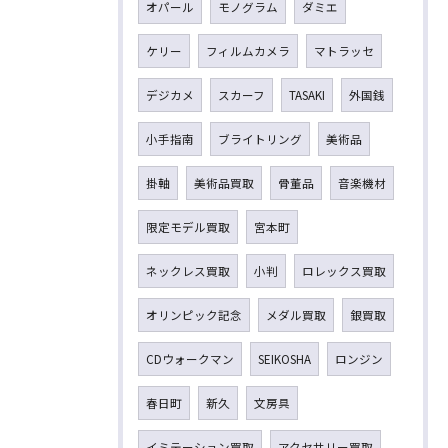
オパール
モノグラム
ダミエ
ケリー
フィルムカメラ
マトラッセ
デジカメ
スカーフ
TASAKI
外国銭
小手指南
ブライトリング
美術品
掛軸
美術品買取
骨董品
音楽機材
限定モデル買取
宮本町
ネックレス買取
小判
ロレックス買取
オリンピック記念
メダル買取
銀買取
CDウォークマン
SEIKOSHA
ロンジン
春日町
新久
文房具
イミテーション買取
アクセサリー買取