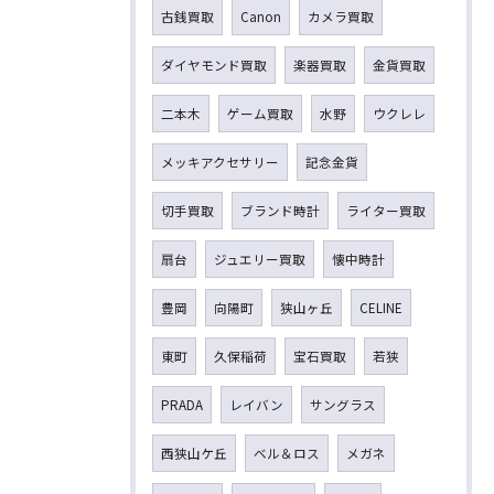
古銭買取
Canon
カメラ買取
ダイヤモンド買取
楽器買取
金貨買取
二本木
ゲーム買取
水野
ウクレレ
メッキアクセサリー
記念金貨
切手買取
ブランド時計
ライター買取
扇台
ジュエリー買取
懐中時計
豊岡
向陽町
狭山ヶ丘
CELINE
東町
久保稲荷
宝石買取
若狭
PRADA
レイバン
サングラス
西狭山ケ丘
ベル＆ロス
メガネ