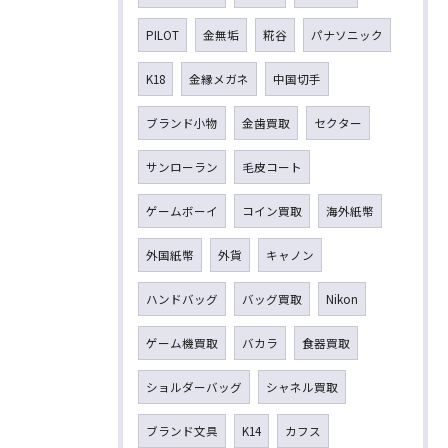
PILOT
金無垢
糀谷
パナソニック
K18
金縁メガネ
中国切手
ブランド小物
金歯買取
セクター
サンローラン
毛皮コート
ゲームボーイ
コイン買取
海外紙幣
外国紙幣
外貨
キャノン
ハンドバッグ
バッグ買取
Nikon
ゲーム機買取
バカラ
食器買取
ショルダーバッグ
シャネル買取
ブランド文具
K14
カフス