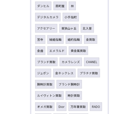
ダンヒル
扇町屋
林
デジタルカメラ
小手指町
アクセアリー
東狭山ヶ丘
北入曽
宮寺
結婚指輪
婚約指輪
金買取
金歯
エメラルド
貴金属買取
ブランド買取
カメラレンズ
CHANEL
ジュポン
金ネックレス
プラチナ買取
腕時計買取
ブランド腕時計
ルイヴィトン買取
時計買取
オメガ買取
Dior
万年筆買取
RADO