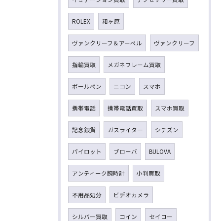
ROLEX
和ヶ原
ヴァンクリーフ＆アーペル
ヴァンクリーフ
指輪買取
メガネフレーム買取
ボールペン
ニコン
スマホ
携帯電話
携帯電話買取
スマホ買取
記念銀貨
ガスライター
シチズン
パイロット
ブローバ
BULOVA
アンティーク腕時計
小判買取
不用品処分
ビデオカメラ
シルバー買取
コイン
セイコー