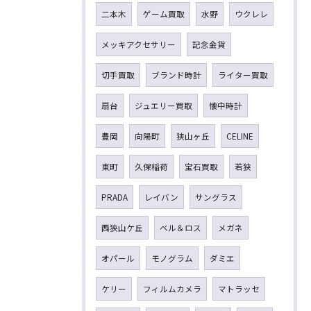
二本木
ゲーム買取
水野
ウクレレ
メッキアクセサリー
記念金貨
切手買取
ブランド時計
ライター買取
扇台
ジュエリー買取
懐中時計
豊岡
向陽町
狭山ヶ丘
CELINE
東町
久保稲荷
宝石買取
若狭
PRADA
レイバン
サングラス
西狭山ケ丘
ベル＆ロス
メガネ
オパール
モノグラム
ダミエ
ケリー
フィルムカメラ
マトラッセ