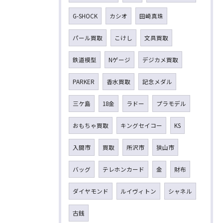
G-SHOCK
カシオ
田崎真珠
パール買取
こけし
文具買取
鉄道模型
Nゲージ
デジカメ買取
PARKER
香水買取
記念メダル
三ケ島
18金
ラドー
プラモデル
おもちゃ買取
キングセイコー
KS
入間市
買取
所沢市
狭山市
バッグ
テレホンカード
金
財布
ダイヤモンド
ルイヴィトン
シャネル
古銭