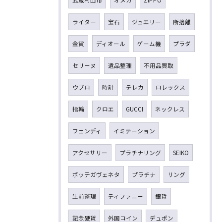
武蔵村山市
オメガ
ZIPPO
ライター
宝石
ジュエリー
断捨離
金貨
ディオール
ゲーム機
プラダ
セリーヌ
遺品整理
不用品買取
ウブロ
時計
テレカ
ロレックス
指輪
クロエ
GUCCI
ネックレス
フェンディ
イミテーション
アクセサリー
プラチナリング
SEIKO
ボッテガヴェネタ
プラチナ
リング
生前整理
ティファニー
銀貨
記念硬貨
外国コイン
デュポン