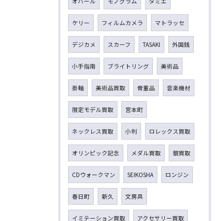
オパール
モノグラム
ダミエ
ケリー
フィルムカメラ
マトラッセ
デジカメ
スカーフ
TASAKI
外国銭
小手指南
ブライトリング
美術品
掛軸
美術品買取
骨董品
音楽機材
限定モデル買取
宮本町
ネックレス買取
小判
ロレックス買取
オリンピック記念
メダル買取
銀買取
CDウォークマン
SEIKOSHA
ロンジン
春日町
新久
文房具
イミテーション買取
アクセサリー買取