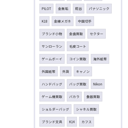
PILOT
金無垢
糀谷
パナソニック
K18
金縁メガネ
中国切手
ブランド小物
金歯買取
セクター
サンローラン
毛皮コート
ゲームボーイ
コイン買取
海外紙幣
外国紙幣
外貨
キャノン
ハンドバッグ
バッグ買取
Nikon
ゲーム機買取
バカラ
食器買取
ショルダーバッグ
シャネル買取
ブランド文具
K14
カフス