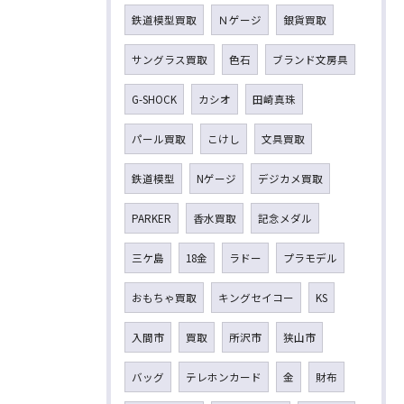
鉄道模型買取
Ｎゲージ
銀貨買取
サングラス買取
色石
ブランド文房具
G-SHOCK
カシオ
田崎真珠
パール買取
こけし
文具買取
鉄道模型
Nゲージ
デジカメ買取
PARKER
香水買取
記念メダル
三ケ島
18金
ラドー
プラモデル
おもちゃ買取
キングセイコー
KS
入間市
買取
所沢市
狭山市
バッグ
テレホンカード
金
財布