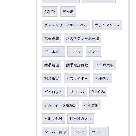
ROLEX
和ヶ原
ヴァンクリーフ＆アーペル
ヴァンクリーフ
指輪買取
メガネフレーム買取
ボールペン
ニコン
スマホ
携帯電話
携帯電話買取
スマホ買取
記念銀貨
ガスライター
シチズン
パイロット
ブローバ
BULOVA
アンティーク腕時計
小判買取
不用品処分
ビデオカメラ
シルバー買取
コイン
セイコー