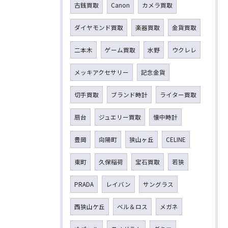
古銭買取
Canon
カメラ買取
ダイヤモンド買取
楽器買取
金貨買取
二本木
ゲーム買取
水野
ウクレレ
メッキアクセサリー
記念金貨
切手買取
ブランド時計
ライター買取
扇台
ジュエリー買取
懐中時計
豊岡
向陽町
狭山ヶ丘
CELINE
東町
久保稲荷
宝石買取
若狭
PRADA
レイバン
サングラス
西狭山ケ丘
ベル＆ロス
メガネ