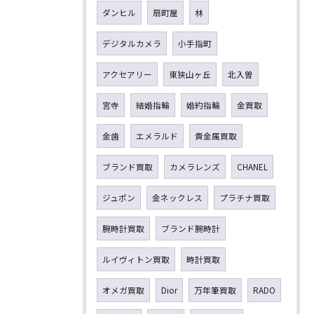
ダンヒル
扇町屋
林
デジタルカメラ
小手指町
アクセアリー
東狭山ヶ丘
北入曽
宮寺
結婚指輪
婚約指輪
金買取
金歯
エメラルド
貴金属買取
ブランド買取
カメラレンズ
CHANEL
ジュポン
金ネックレス
プラチナ買取
腕時計買取
ブランド腕時計
ルイヴィトン買取
時計買取
オメガ買取
Dior
万年筆買取
RADO