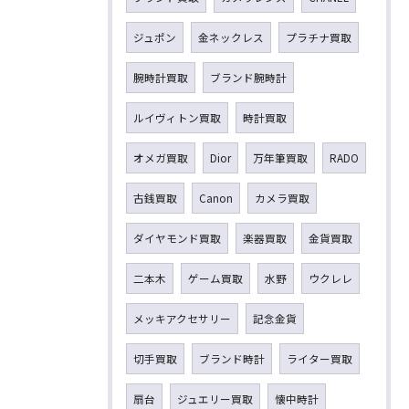
ジュポン
金ネックレス
プラチナ買取
腕時計買取
ブランド腕時計
ルイヴィトン買取
時計買取
オメガ買取
Dior
万年筆買取
RADO
古銭買取
Canon
カメラ買取
ダイヤモンド買取
楽器買取
金貨買取
二本木
ゲーム買取
水野
ウクレレ
メッキアクセサリー
記念金貨
切手買取
ブランド時計
ライター買取
扇台
ジュエリー買取
懐中時計