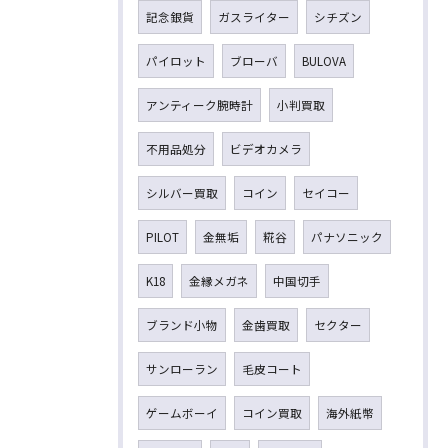
記念銀貨
ガスライター
シチズン
パイロット
ブローバ
BULOVA
アンティーク腕時計
小判買取
不用品処分
ビデオカメラ
シルバー買取
コイン
セイコー
PILOT
金無垢
糀谷
パナソニック
K18
金縁メガネ
中国切手
ブランド小物
金歯買取
セクター
サンローラン
毛皮コート
ゲームボーイ
コイン買取
海外紙幣