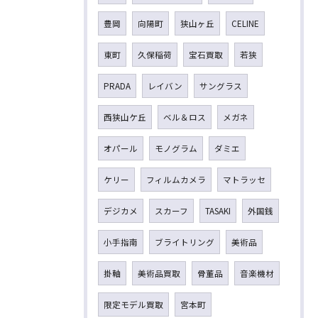
豊岡
向陽町
狭山ヶ丘
CELINE
東町
久保稲荷
宝石買取
若狭
PRADA
レイバン
サングラス
西狭山ケ丘
ベル＆ロス
メガネ
オパール
モノグラム
ダミエ
ケリー
フィルムカメラ
マトラッセ
デジカメ
スカーフ
TASAKI
外国銭
小手指南
ブライトリング
美術品
掛軸
美術品買取
骨董品
音楽機材
限定モデル買取
宮本町