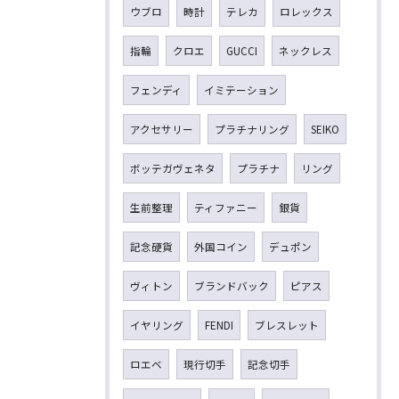
ウブロ
時計
テレカ
ロレックス
指輪
クロエ
GUCCI
ネックレス
フェンディ
イミテーション
アクセサリー
プラチナリング
SEIKO
ボッテガヴェネタ
プラチナ
リング
生前整理
ティファニー
銀貨
記念硬貨
外国コイン
デュポン
ヴィトン
ブランドバック
ピアス
イヤリング
FENDI
ブレスレット
ロエベ
現行切手
記念切手