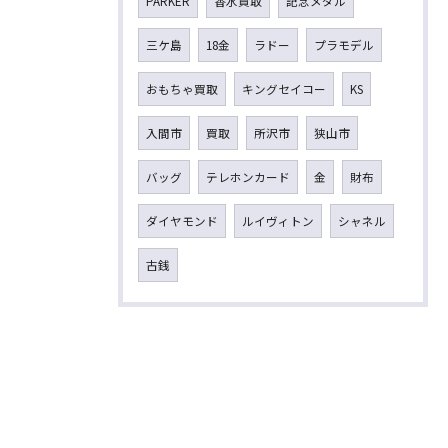
PARKER
香水買取
記念メダル
三ケ島
18金
ラドー
プラモデル
おもちゃ買取
キングセイコー
KS
入間市
買取
所沢市
狭山市
バッグ
テレホンカード
金
財布
ダイヤモンド
ルイヴィトン
シャネル
古銭