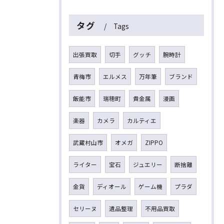
タグ
Tags
出張買取
切手
グッチ
腕時計
青梅市
エルメス
万年筆
ブランド
飯能市
瑞穂町
貴金属
漫画
楽器
カメラ
カルティエ
武蔵村山市
オメガ
ZIPPO
ライター
宝石
ジュエリー
断捨離
金貨
ディオール
ゲーム機
プラダ
セリーヌ
遺品整理
不用品買取