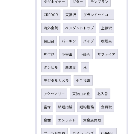
タグホイヤー
ギター
モンブラン
CREDOR
東藤沢
グランドセイコー
海外金貨
ペンダントトップ
上藤沢
狭山台
バーキン
パイプ
喫煙具
片付け
小谷田
下藤沢
サファイア
ダンヒル
扇町屋
林
デジタルカメラ
小手指町
アクセアリー
東狭山ヶ丘
北入曽
宮寺
結婚指輪
婚約指輪
金買取
金歯
エメラルド
貴金属買取
ブランド買取
カメラレンズ
CHANEL