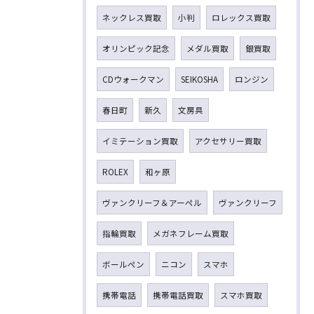
ネックレス買取
小判
ロレックス買取
オリンピック記念
メダル買取
銀買取
CDウォークマン
SEIKOSHA
ロンジン
春日町
新久
文房具
イミテーション買取
アクセサリー買取
ROLEX
和ヶ原
ヴァンクリーフ＆アーペル
ヴァンクリーフ
指輪買取
メガネフレーム買取
ボールペン
ニコン
スマホ
携帯電話
携帯電話買取
スマホ買取