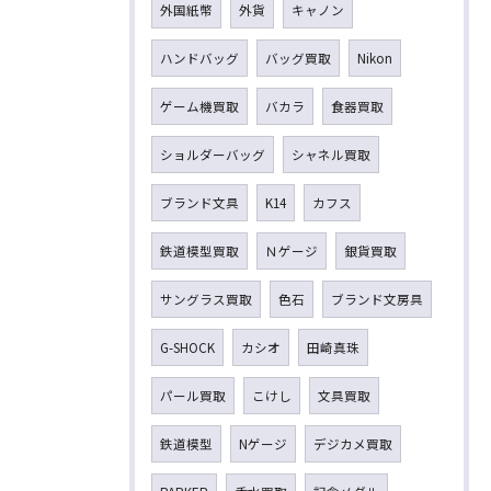
外国紙幣
外貨
キャノン
ハンドバッグ
バッグ買取
Nikon
ゲーム機買取
バカラ
食器買取
ショルダーバッグ
シャネル買取
ブランド文具
K14
カフス
鉄道模型買取
Ｎゲージ
銀貨買取
サングラス買取
色石
ブランド文房具
G-SHOCK
カシオ
田崎真珠
パール買取
こけし
文具買取
鉄道模型
Nゲージ
デジカメ買取