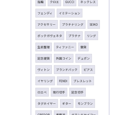
指輪
クロエ
GUCCI
ネックレス
フェンディ
イミテーション
アクセサリー
プラチナリング
SEIKO
ボッテガヴェネタ
プラチナ
リング
生前整理
ティファニー
銀貨
記念硬貨
外国コイン
デュポン
ヴィトン
ブランドバック
ピアス
イヤリング
FENDI
ブレスレット
ロエベ
現行切手
記念切手
タグホイヤー
ギター
モンブラン
CREDOR
東藤沢
グランドセイコー