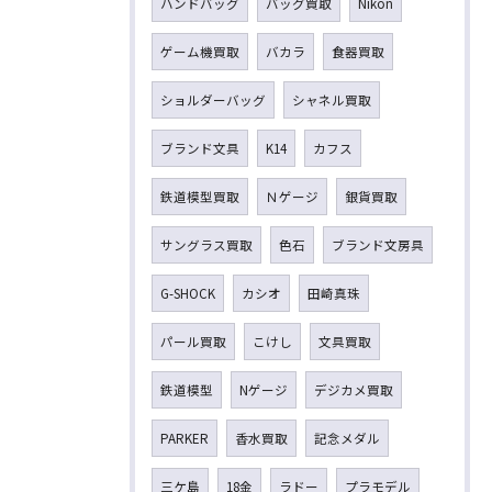
ハンドバッグ
バッグ買取
Nikon
ゲーム機買取
バカラ
食器買取
ショルダーバッグ
シャネル買取
ブランド文具
K14
カフス
鉄道模型買取
Ｎゲージ
銀貨買取
サングラス買取
色石
ブランド文房具
G-SHOCK
カシオ
田崎真珠
パール買取
こけし
文具買取
鉄道模型
Nゲージ
デジカメ買取
PARKER
香水買取
記念メダル
三ケ島
18金
ラドー
プラモデル