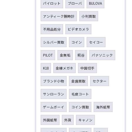
パイロット
ブローバ
BULOVA
アンティーク腕時計
小判買取
不用品処分
ビデオカメラ
シルバー買取
コイン
セイコー
PILOT
金無垢
糀谷
パナソニック
K18
金縁メガネ
中国切手
ブランド小物
金歯買取
セクター
サンローラン
毛皮コート
ゲームボーイ
コイン買取
海外紙幣
外国紙幣
外貨
キャノン