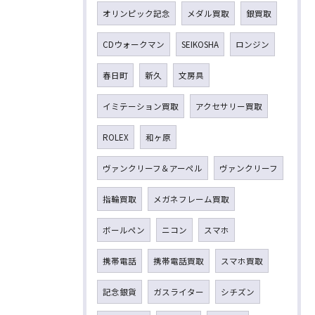
オリンピック記念
メダル買取
銀買取
CDウォークマン
SEIKOSHA
ロンジン
春日町
新久
文房具
イミテーション買取
アクセサリー買取
ROLEX
和ヶ原
ヴァンクリーフ＆アーペル
ヴァンクリーフ
指輪買取
メガネフレーム買取
ボールペン
ニコン
スマホ
携帯電話
携帯電話買取
スマホ買取
記念銀貨
ガスライター
シチズン