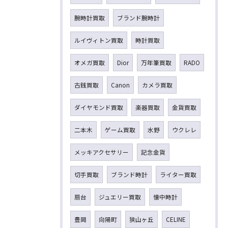
腕時計買取
ブランド腕時計
ルイヴィトン買取
時計買取
オメガ買取
Dior
万年筆買取
RADO
古銭買取
Canon
カメラ買取
ダイヤモンド買取
楽器買取
金貨買取
二本木
ゲーム買取
水野
ウクレレ
メッキアクセサリー
記念金貨
切手買取
ブランド時計
ライター買取
扇台
ジュエリー買取
懐中時計
豊岡
向陽町
狭山ヶ丘
CELINE