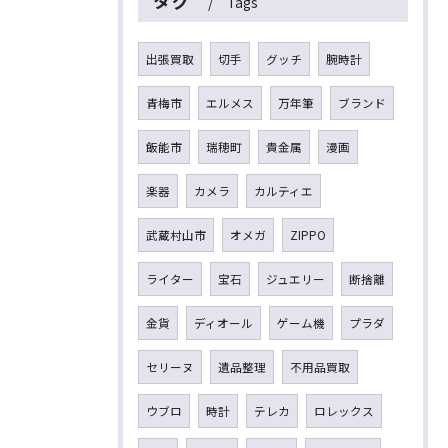
タグ
Tags
出張買取
切手
グッチ
腕時計
青梅市
エルメス
万年筆
ブランド
飯能市
瑞穂町
貴金属
漫画
楽器
カメラ
カルティエ
武蔵村山市
オメガ
ZIPPO
ライター
宝石
ジュエリー
断捨離
金貨
ディオール
ゲーム機
プラダ
セリーヌ
遺品整理
不用品買取
ウブロ
時計
テレカ
ロレックス