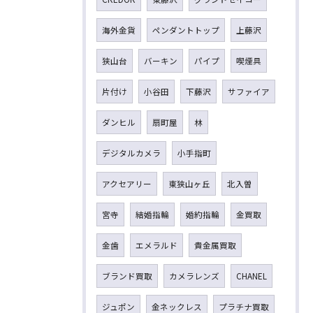
海外金貨
ペンダントトップ
上藤沢
狭山台
バーキン
パイプ
喫煙具
片付け
小谷田
下藤沢
サファイア
ダンヒル
扇町屋
林
デジタルカメラ
小手指町
アクセアリー
東狭山ヶ丘
北入曽
宮寺
結婚指輪
婚約指輪
金買取
金歯
エメラルド
貴金属買取
ブランド買取
カメラレンズ
CHANEL
ジュポン
金ネックレス
プラチナ買取