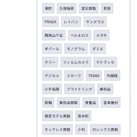
東町
久保稲荷
宝石買取
若狭
PRADA
レイバン
サングラス
西狭山ケ丘
ベル＆ロス
メガネ
オパール
モノグラム
ダミエ
ケリー
フィルムカメラ
マトラッセ
デジカメ
スカーフ
TASAKI
外国銭
小手指南
ブライトリング
美術品
掛軸
美術品買取
骨董品
音楽機材
限定モデル買取
宮本町
ネックレス買取
小判
ロレックス買取