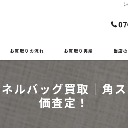
【
07
お買取りの流れ
お買取り実績
当店の
よくある質問
貴金属
時計
ャネルバッグ買取｜角ス
ブランド
価査定！
切手
出張買取