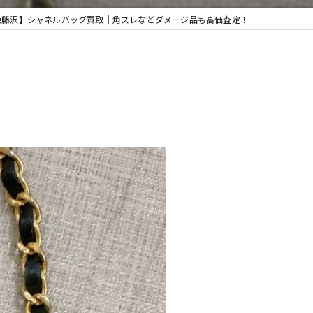
東藤沢】シャネルバッグ買取｜角スレなどダメージ品も高価査定！
取・遺品整理