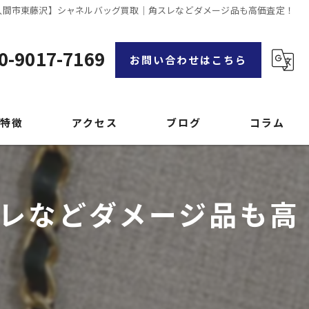
入間市東藤沢】シャネルバッグ買取｜角スレなどダメージ品も高価査定！
0-9017-7169
お問い合わせはこちら
特徴
アクセス
ブログ
コラム
漫画特集
レなどダメージ品も高
品