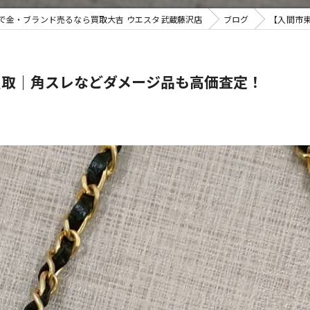
で金・ブランド売るなら買取大吉 ウエスタ武蔵藤沢店
ブログ
【入間市
不用品買
買取｜角スレなどダメージ品も高価査定！