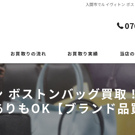
入間市でルイヴィトン ボス
07
お買取りの流れ
お買取り実績
当店の
よくある質問
貴金属
時計
 ボストンバッグ買取
ブランド
ありもOK【ブランド品
切手
出張買取