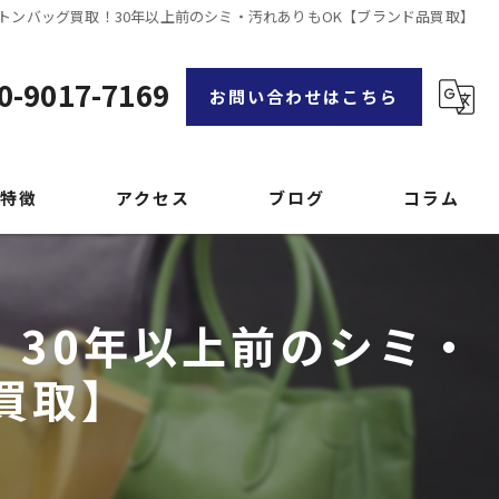
トンバッグ買取！30年以上前のシミ・汚れありもOK【ブランド品買取】
0-9017-7169
お問い合わせはこちら
特徴
アクセス
ブログ
コラム
漫画特集
！30年以上前のシミ・
品
買取】