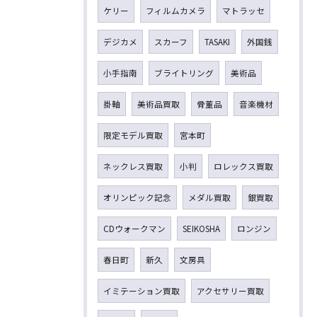
ケリー
フィルムカメラ
マトラッセ
デジカメ
スカーフ
TASAKI
外国銭
小手指南
ブライトリング
美術品
掛軸
美術品買取
骨董品
音楽機材
限定モデル買取
宮本町
ネックレス買取
小判
ロレックス買取
オリンピック記念
メダル買取
銀買取
CDウォークマン
SEIKOSHA
ロンジン
春日町
新久
文房具
イミテーション買取
アクセサリー買取