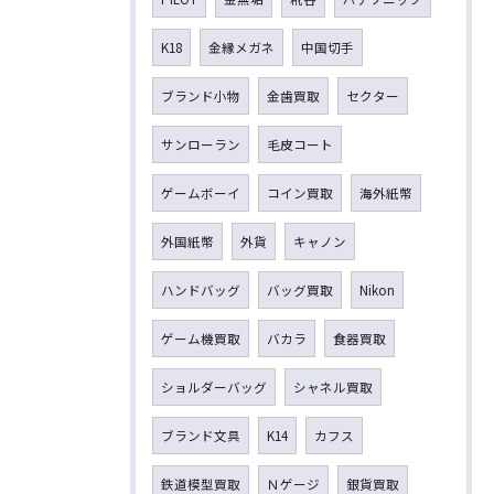
K18
金縁メガネ
中国切手
ブランド小物
金歯買取
セクター
サンローラン
毛皮コート
ゲームボーイ
コイン買取
海外紙幣
外国紙幣
外貨
キャノン
ハンドバッグ
バッグ買取
Nikon
ゲーム機買取
バカラ
食器買取
ショルダーバッグ
シャネル買取
ブランド文具
K14
カフス
鉄道模型買取
Ｎゲージ
銀貨買取