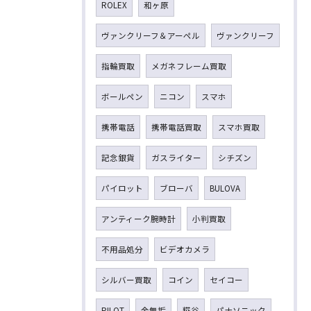
ROLEX
和ヶ原
ヴァンクリーフ＆アーペル
ヴァンクリーフ
指輪買取
メガネフレーム買取
ボールペン
ニコン
スマホ
携帯電話
携帯電話買取
スマホ買取
記念銀貨
ガスライター
シチズン
パイロット
ブローバ
BULOVA
アンティーク腕時計
小判買取
不用品処分
ビデオカメラ
シルバー買取
コイン
セイコー
PILOT
金無垢
糀谷
パナソニック