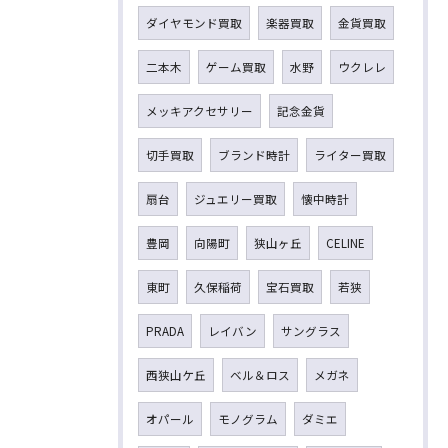
ダイヤモンド買取
楽器買取
金貨買取
二本木
ゲーム買取
水野
ウクレレ
メッキアクセサリー
記念金貨
切手買取
ブランド時計
ライター買取
扇台
ジュエリー買取
懐中時計
豊岡
向陽町
狭山ヶ丘
CELINE
東町
久保稲荷
宝石買取
若狭
PRADA
レイバン
サングラス
西狭山ケ丘
ベル＆ロス
メガネ
オパール
モノグラム
ダミエ