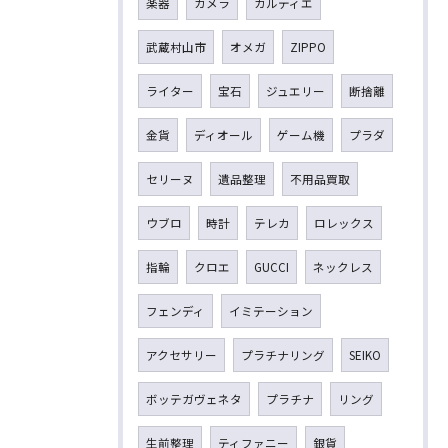
楽器
カメラ
カルティエ
武蔵村山市
オメガ
ZIPPO
ライター
宝石
ジュエリー
断捨離
金貨
ディオール
ゲーム機
プラダ
セリーヌ
遺品整理
不用品買取
ウブロ
時計
テレカ
ロレックス
指輪
クロエ
GUCCI
ネックレス
フェンディ
イミテーション
アクセサリー
プラチナリング
SEIKO
ボッテガヴェネタ
プラチナ
リング
生前整理
ティファニー
銀貨