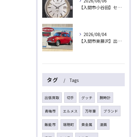
2026/08/06
【入間市小谷田】セイコーの名機「キングセイコー（45KS）」をお買取！ベルトなし・文字盤のシミ・不動品も高価買取いたします
2026/08/04
【入間市東藤沢】出張買取にて絶版プラモデル「フィアット500D」をお買取！暑い夏は涼しいご自宅で「無料出張買取」をご利用ください
タグ
Tags
出張買取
切手
グッチ
腕時計
青梅市
エルメス
万年筆
ブランド
飯能市
瑞穂町
貴金属
漫画