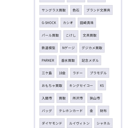
サングラス買取
色石
ブランド文房具
G-SHOCK
カシオ
田崎真珠
パール買取
こけし
文具買取
鉄道模型
Nゲージ
デジカメ買取
PARKER
香水買取
記念メダル
三ケ島
18金
ラドー
プラモデル
おもちゃ買取
キングセイコー
KS
入間市
買取
所沢市
狭山市
バッグ
テレホンカード
金
財布
ダイヤモンド
ルイヴィトン
シャネル