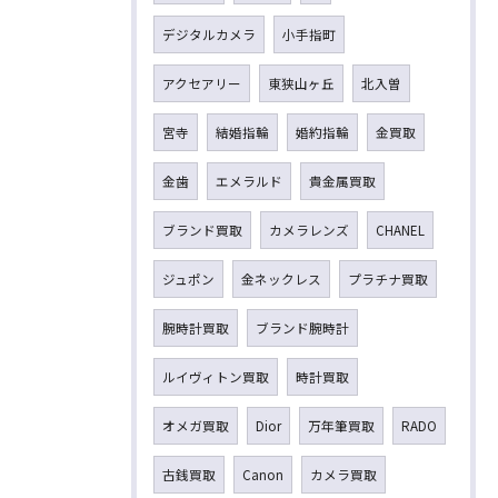
デジタルカメラ
小手指町
アクセアリー
東狭山ヶ丘
北入曽
宮寺
結婚指輪
婚約指輪
金買取
金歯
エメラルド
貴金属買取
ブランド買取
カメラレンズ
CHANEL
ジュポン
金ネックレス
プラチナ買取
腕時計買取
ブランド腕時計
ルイヴィトン買取
時計買取
オメガ買取
Dior
万年筆買取
RADO
古銭買取
Canon
カメラ買取