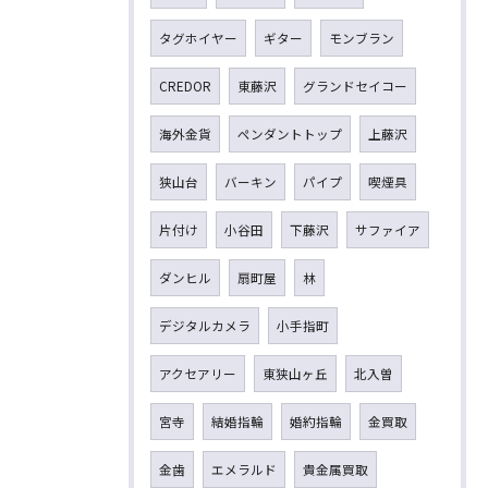
タグホイヤー
ギター
モンブラン
CREDOR
東藤沢
グランドセイコー
海外金貨
ペンダントトップ
上藤沢
狭山台
バーキン
パイプ
喫煙具
片付け
小谷田
下藤沢
サファイア
ダンヒル
扇町屋
林
デジタルカメラ
小手指町
アクセアリー
東狭山ヶ丘
北入曽
宮寺
結婚指輪
婚約指輪
金買取
金歯
エメラルド
貴金属買取