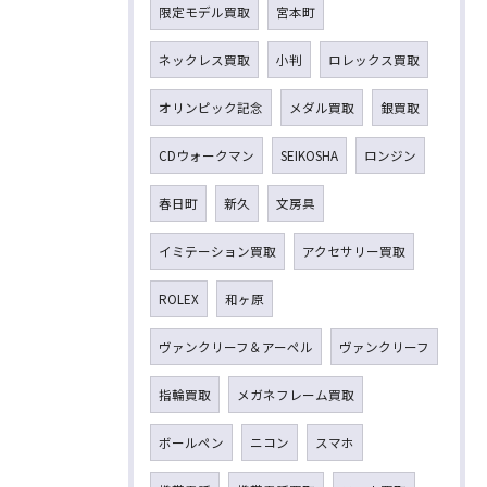
限定モデル買取
宮本町
ネックレス買取
小判
ロレックス買取
オリンピック記念
メダル買取
銀買取
CDウォークマン
SEIKOSHA
ロンジン
春日町
新久
文房具
イミテーション買取
アクセサリー買取
ROLEX
和ヶ原
ヴァンクリーフ＆アーペル
ヴァンクリーフ
指輪買取
メガネフレーム買取
ボールペン
ニコン
スマホ