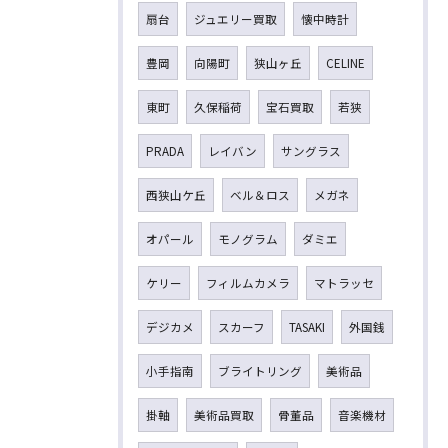
扇台
ジュエリー買取
懐中時計
豊岡
向陽町
狭山ヶ丘
CELINE
東町
久保稲荷
宝石買取
若狭
PRADA
レイバン
サングラス
西狭山ケ丘
ベル＆ロス
メガネ
オパール
モノグラム
ダミエ
ケリー
フィルムカメラ
マトラッセ
デジカメ
スカーフ
TASAKI
外国銭
小手指南
ブライトリング
美術品
掛軸
美術品買取
骨董品
音楽機材