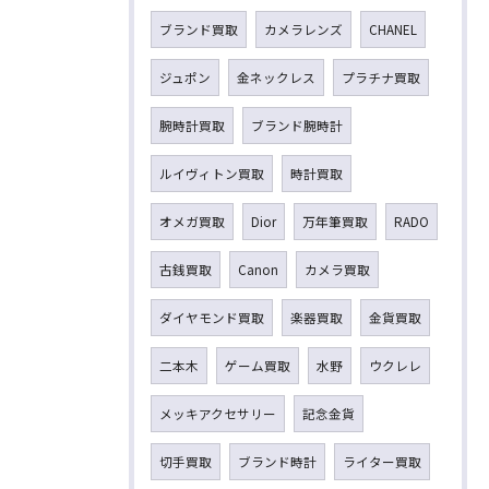
ブランド買取
カメラレンズ
CHANEL
ジュポン
金ネックレス
プラチナ買取
腕時計買取
ブランド腕時計
ルイヴィトン買取
時計買取
オメガ買取
Dior
万年筆買取
RADO
古銭買取
Canon
カメラ買取
ダイヤモンド買取
楽器買取
金貨買取
二本木
ゲーム買取
水野
ウクレレ
メッキアクセサリー
記念金貨
切手買取
ブランド時計
ライター買取