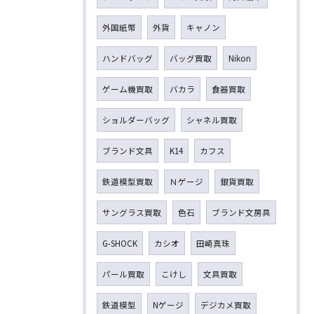
外国紙幣
外貨
キャノン
ハンドバッグ
バッグ買取
Nikon
ゲーム機買取
バカラ
食器買取
ショルダーバッグ
シャネル買取
ブランド文具
K14
カフス
鉄道模型買取
Ｎゲージ
銀貨買取
サングラス買取
色石
ブランド文房具
G-SHOCK
カシオ
田崎真珠
パール買取
こけし
文具買取
鉄道模型
Nゲージ
デジカメ買取