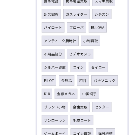
携帯電話
携帯電話買取
スマホ買取
記念銀貨
ガスライター
シチズン
パイロット
ブローバ
BULOVA
アンティーク腕時計
小判買取
不用品処分
ビデオカメラ
シルバー買取
コイン
セイコー
PILOT
金無垢
糀谷
パナソニック
K18
金縁メガネ
中国切手
ブランド小物
金歯買取
セクター
サンローラン
毛皮コート
ゲームボーイ
コイン買取
海外紙幣