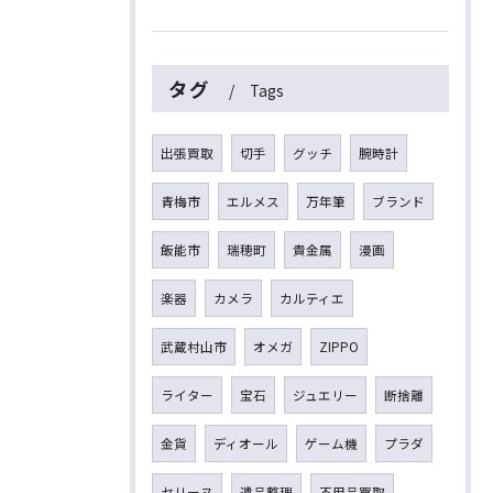
タグ
Tags
出張買取
切手
グッチ
腕時計
青梅市
エルメス
万年筆
ブランド
飯能市
瑞穂町
貴金属
漫画
楽器
カメラ
カルティエ
武蔵村山市
オメガ
ZIPPO
ライター
宝石
ジュエリー
断捨離
金貨
ディオール
ゲーム機
プラダ
セリーヌ
遺品整理
不用品買取