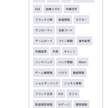
K18
金縁メガネ
中国切手
ブランド小物
金歯買取
セクター
サンローラン
毛皮コート
ゲームボーイ
コイン買取
海外紙幣
外国紙幣
外貨
キャノン
ハンドバッグ
バッグ買取
Nikon
ゲーム機買取
バカラ
食器買取
ショルダーバッグ
シャネル買取
ブランド文具
K14
カフス
鉄道模型買取
Ｎゲージ
銀貨買取