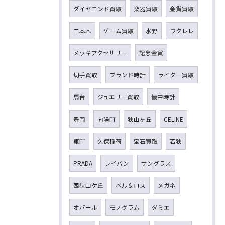
ダイヤモンド買取
楽器買取
金貨買取
二本木
ゲーム買取
水野
ウクレレ
メッキアクセサリー
記念金貨
切手買取
ブランド時計
ライター買取
扇台
ジュエリー買取
懐中時計
豊岡
向陽町
狭山ヶ丘
CELINE
東町
久保稲荷
宝石買取
若狭
PRADA
レイバン
サングラス
西狭山ケ丘
ベル＆ロス
メガネ
オパール
モノグラム
ダミエ