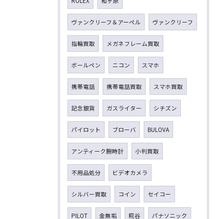
ROLEX
和ヶ原
ヴァンクリーフ＆アーペル
ヴァンクリーフ
指輪買取
メガネフレーム買取
ボールペン
ニコン
スマホ
携帯電話
携帯電話買取
スマホ買取
記念銀貨
ガスライター
シチズン
パイロット
ブローバ
BULOVA
アンティーク腕時計
小判買取
不用品処分
ビデオカメラ
シルバー買取
コイン
セイコー
PILOT
金無垢
糀谷
パナソニック