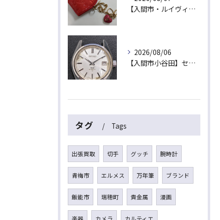
【入間市・ルイヴィトン買取】ハート型が可愛い！ヴェルニ「ポルトモネ・クール」を最高値でお買取！
2026/08/06
【入間市小谷田】セイコーの名機「キングセイコー（45KS）」をお買取！ベルトなし・文字盤のシミ・不動品も高価買取いたします
タグ
Tags
出張買取
切手
グッチ
腕時計
青梅市
エルメス
万年筆
ブランド
飯能市
瑞穂町
貴金属
漫画
楽器
カメラ
カルティエ