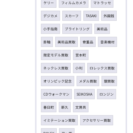
ケリー
フィルムカメラ
マトラッセ
デジカメ
スカーフ
TASAKI
外国銭
小手指南
ブライトリング
美術品
掛軸
美術品買取
骨董品
音楽機材
限定モデル買取
宮本町
ネックレス買取
小判
ロレックス買取
オリンピック記念
メダル買取
銀買取
CDウォークマン
SEIKOSHA
ロンジン
春日町
新久
文房具
イミテーション買取
アクセサリー買取