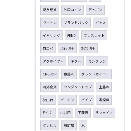
記念硬貨
外国コイン
デュポン
ヴィトン
ブランドバック
ピアス
イヤリング
FENDI
ブレスレット
ロエベ
現行切手
記念切手
タグホイヤー
ギター
モンブラン
CREDOR
東藤沢
グランドセイコー
海外金貨
ペンダントトップ
上藤沢
狭山台
バーキン
パイプ
喫煙具
片付け
小谷田
下藤沢
サファイア
ダンヒル
扇町屋
林