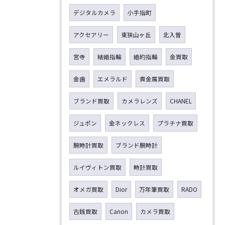
デジタルカメラ
小手指町
アクセアリー
東狭山ヶ丘
北入曽
宮寺
結婚指輪
婚約指輪
金買取
金歯
エメラルド
貴金属買取
ブランド買取
カメラレンズ
CHANEL
ジュポン
金ネックレス
プラチナ買取
腕時計買取
ブランド腕時計
ルイヴィトン買取
時計買取
オメガ買取
Dior
万年筆買取
RADO
古銭買取
Canon
カメラ買取