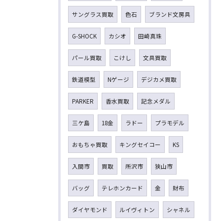
サングラス買取
色石
ブランド文房具
G-SHOCK
カシオ
田崎真珠
パール買取
こけし
文具買取
鉄道模型
Nゲージ
デジカメ買取
PARKER
香水買取
記念メダル
三ケ島
18金
ラドー
プラモデル
おもちゃ買取
キングセイコー
KS
入間市
買取
所沢市
狭山市
バッグ
テレホンカード
金
財布
ダイヤモンド
ルイヴィトン
シャネル