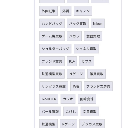
外国紙幣
外貨
キャノン
ハンドバッグ
バッグ買取
Nikon
ゲーム機買取
バカラ
食器買取
ショルダーバッグ
シャネル買取
ブランド文具
K14
カフス
鉄道模型買取
Ｎゲージ
銀貨買取
サングラス買取
色石
ブランド文房具
G-SHOCK
カシオ
田崎真珠
パール買取
こけし
文具買取
鉄道模型
Nゲージ
デジカメ買取