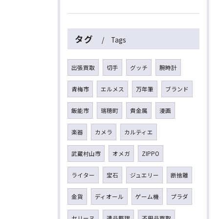
タグ
Tags
出張買取
切手
グッチ
腕時計
青梅市
エルメス
万年筆
ブランド
飯能市
瑞穂町
貴金属
漫画
楽器
カメラ
カルティエ
武蔵村山市
オメガ
ZIPPO
ライター
宝石
ジュエリー
断捨離
金貨
ディオール
ゲーム機
プラダ
セリーヌ
遺品整理
不用品買取