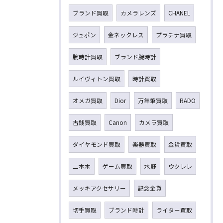
ブランド買取
カメラレンズ
CHANEL
ジュポン
金ネックレス
プラチナ買取
腕時計買取
ブランド腕時計
ルイヴィトン買取
時計買取
オメガ買取
Dior
万年筆買取
RADO
古銭買取
Canon
カメラ買取
ダイヤモンド買取
楽器買取
金貨買取
二本木
ゲーム買取
水野
ウクレレ
メッキアクセサリー
記念金貨
切手買取
ブランド時計
ライター買取