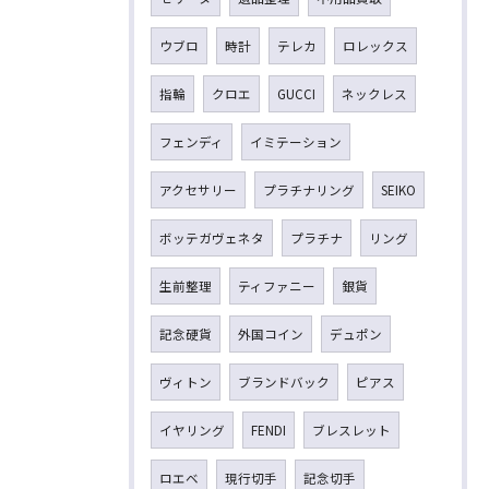
ウブロ
時計
テレカ
ロレックス
指輪
クロエ
GUCCI
ネックレス
フェンディ
イミテーション
アクセサリー
プラチナリング
SEIKO
ボッテガヴェネタ
プラチナ
リング
生前整理
ティファニー
銀貨
記念硬貨
外国コイン
デュポン
ヴィトン
ブランドバック
ピアス
イヤリング
FENDI
ブレスレット
ロエベ
現行切手
記念切手