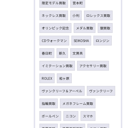
限定モデル買取
宮本町
ネックレス買取
小判
ロレックス買取
オリンピック記念
メダル買取
銀買取
CDウォークマン
SEIKOSHA
ロンジン
春日町
新久
文房具
イミテーション買取
アクセサリー買取
ROLEX
和ヶ原
ヴァンクリーフ＆アーペル
ヴァンクリーフ
指輪買取
メガネフレーム買取
ボールペン
ニコン
スマホ