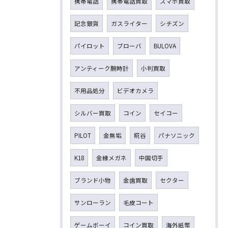
携帯電話
携帯電話買取
スマホ買取
記念銀貨
ガスライター
シチズン
パイロット
ブローバ
BULOVA
アンティーク腕時計
小判買取
不用品処分
ビデオカメラ
シルバー買取
コイン
セイコー
PILOT
金無垢
糀谷
パナソニック
K18
金縁メガネ
中国切手
ブランド小物
金歯買取
セクター
サンローラン
毛皮コート
ゲームボーイ
コイン買取
海外紙幣