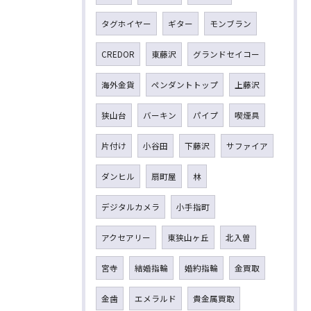
タグホイヤー
ギター
モンブラン
CREDOR
東藤沢
グランドセイコー
海外金貨
ペンダントトップ
上藤沢
狭山台
バーキン
パイプ
喫煙具
片付け
小谷田
下藤沢
サファイア
ダンヒル
扇町屋
林
デジタルカメラ
小手指町
アクセアリー
東狭山ヶ丘
北入曽
宮寺
結婚指輪
婚約指輪
金買取
金歯
エメラルド
貴金属買取