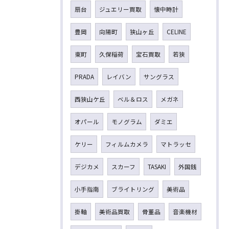
扇台
ジュエリー買取
懐中時計
豊岡
向陽町
狭山ヶ丘
CELINE
東町
久保稲荷
宝石買取
若狭
PRADA
レイバン
サングラス
西狭山ケ丘
ベル＆ロス
メガネ
オパール
モノグラム
ダミエ
ケリー
フィルムカメラ
マトラッセ
デジカメ
スカーフ
TASAKI
外国銭
小手指南
ブライトリング
美術品
掛軸
美術品買取
骨董品
音楽機材