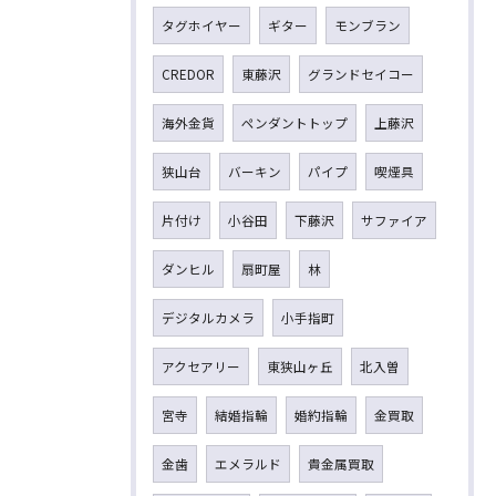
タグホイヤー
ギター
モンブラン
CREDOR
東藤沢
グランドセイコー
海外金貨
ペンダントトップ
上藤沢
狭山台
バーキン
パイプ
喫煙具
片付け
小谷田
下藤沢
サファイア
ダンヒル
扇町屋
林
デジタルカメラ
小手指町
アクセアリー
東狭山ヶ丘
北入曽
宮寺
結婚指輪
婚約指輪
金買取
金歯
エメラルド
貴金属買取