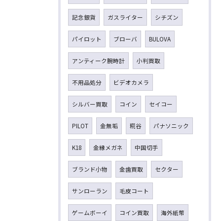
記念銀貨
ガスライター
シチズン
パイロット
ブローバ
BULOVA
アンティーク腕時計
小判買取
不用品処分
ビデオカメラ
シルバー買取
コイン
セイコー
PILOT
金無垢
糀谷
パナソニック
K18
金縁メガネ
中国切手
ブランド小物
金歯買取
セクター
サンローラン
毛皮コート
ゲームボーイ
コイン買取
海外紙幣