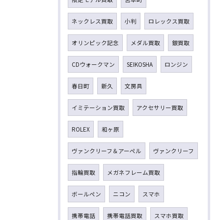
ネックレス買取
小判
ロレックス買取
オリンピック記念
メダル買取
銀買取
CDウォークマン
SEIKOSHA
ロンジン
春日町
新久
文房具
イミテーション買取
アクセサリー買取
ROLEX
和ヶ原
ヴァンクリーフ＆アーペル
ヴァンクリーフ
指輪買取
メガネフレーム買取
ボールペン
ニコン
スマホ
携帯電話
携帯電話買取
スマホ買取