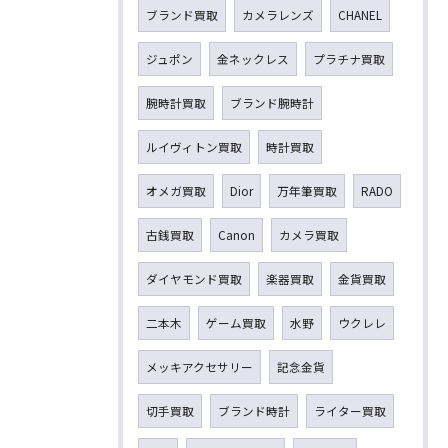
ブランド買取
カメラレンズ
CHANEL
ジュポン
金ネックレス
プラチナ買取
腕時計買取
ブランド腕時計
ルイヴィトン買取
時計買取
オメガ買取
Dior
万年筆買取
RADO
古銭買取
Canon
カメラ買取
ダイヤモンド買取
楽器買取
金貨買取
二本木
ゲーム買取
水野
ウクレレ
メッキアクセサリー
記念金貨
切手買取
ブランド時計
ライター買取