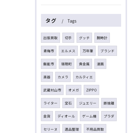
タグ
Tags
出張買取
切手
グッチ
腕時計
青梅市
エルメス
万年筆
ブランド
飯能市
瑞穂町
貴金属
漫画
楽器
カメラ
カルティエ
武蔵村山市
オメガ
ZIPPO
ライター
宝石
ジュエリー
断捨離
金貨
ディオール
ゲーム機
プラダ
セリーヌ
遺品整理
不用品買取