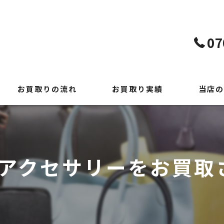
07
お買取りの流れ
お買取り実績
当店の
よくある質問
貴金属
時計
ールアクセサリーをお買
ブランド
切手
出張買取