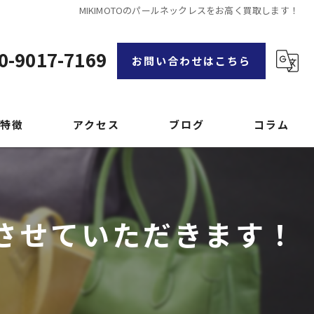
MIKIMOTOのパールネックレスをお高く買取します！
0-9017-7169
お問い合わせはこちら
特徴
アクセス
ブログ
コラム
漫画特集
取させていただきます！
品