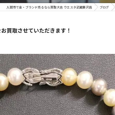
入間市で金・ブランド売るなら買取大吉 ウエスタ武蔵藤沢店
ブログ
不用品買
ーをお買取させていただきます！