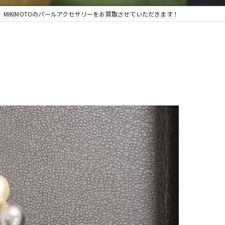
MIKIMOTOのパールアクセサリーをお買取させていただきます！
取・遺品整理