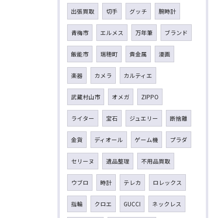
出張買取
切手
グッチ
腕時計
青梅市
エルメス
万年筆
ブランド
飯能市
瑞穂町
貴金属
漫画
楽器
カメラ
カルティエ
武蔵村山市
オメガ
ZIPPO
ライター
宝石
ジュエリー
断捨離
金貨
ディオール
ゲーム機
プラダ
セリーヌ
遺品整理
不用品買取
ウブロ
時計
テレカ
ロレックス
指輪
クロエ
GUCCI
ネックレス