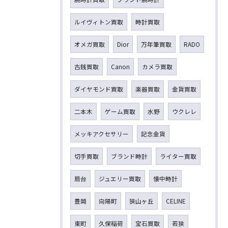
ルイヴィトン買取
時計買取
オメガ買取
Dior
万年筆買取
RADO
古銭買取
Canon
カメラ買取
ダイヤモンド買取
楽器買取
金貨買取
二本木
ゲーム買取
水野
ウクレレ
メッキアクセサリー
記念金貨
切手買取
ブランド時計
ライター買取
扇台
ジュエリー買取
懐中時計
豊岡
向陽町
狭山ヶ丘
CELINE
東町
久保稲荷
宝石買取
若狭