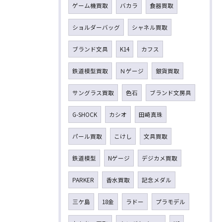
ゲーム機買取
バカラ
食器買取
ショルダーバッグ
シャネル買取
ブランド文具
K14
カフス
鉄道模型買取
Ｎゲージ
銀貨買取
サングラス買取
色石
ブランド文房具
G-SHOCK
カシオ
田崎真珠
パール買取
こけし
文具買取
鉄道模型
Nゲージ
デジカメ買取
PARKER
香水買取
記念メダル
三ケ島
18金
ラドー
プラモデル