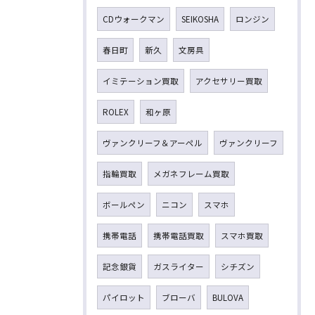
CDウォークマン
SEIKOSHA
ロンジン
春日町
新久
文房具
イミテーション買取
アクセサリー買取
ROLEX
和ヶ原
ヴァンクリーフ＆アーペル
ヴァンクリーフ
指輪買取
メガネフレーム買取
ボールペン
ニコン
スマホ
携帯電話
携帯電話買取
スマホ買取
記念銀貨
ガスライター
シチズン
パイロット
ブローバ
BULOVA