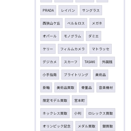
PRADA
レイバン
サングラス
西狭山ケ丘
ベル＆ロス
メガネ
オパール
モノグラム
ダミエ
ケリー
フィルムカメラ
マトラッセ
デジカメ
スカーフ
TASAKI
外国銭
小手指南
ブライトリング
美術品
掛軸
美術品買取
骨董品
音楽機材
限定モデル買取
宮本町
ネックレス買取
小判
ロレックス買取
オリンピック記念
メダル買取
銀買取