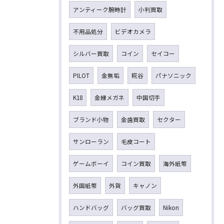
アンティーク腕時計
小判買取
不用品処分
ビデオカメラ
シルバー買取
コイン
セイコー
PILOT
金無垢
糀谷
パナソニック
K18
金縁メガネ
中国切手
ブランド小物
金歯買取
セクター
サンローラン
毛皮コート
ゲームボーイ
コイン買取
海外紙幣
外国紙幣
外貨
キャノン
ハンドバッグ
バッグ買取
Nikon