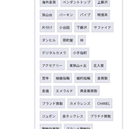
海外金貨
ペンダントトップ
上藤沢
狭山台
バーキン
パイプ
喫煙具
片付け
小谷田
下藤沢
サファイア
ダンヒル
扇町屋
林
デジタルカメラ
小手指町
アクセアリー
東狭山ヶ丘
北入曽
宮寺
結婚指輪
婚約指輪
金買取
金歯
エメラルド
貴金属買取
ブランド買取
カメラレンズ
CHANEL
ジュポン
金ネックレス
プラチナ買取
腕時計買取
ブランド腕時計