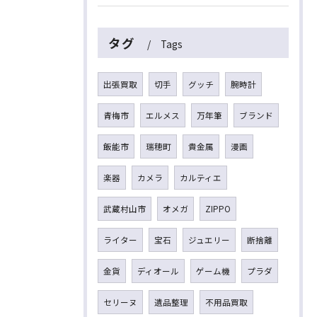
タグ
Tags
出張買取
切手
グッチ
腕時計
青梅市
エルメス
万年筆
ブランド
飯能市
瑞穂町
貴金属
漫画
楽器
カメラ
カルティエ
武蔵村山市
オメガ
ZIPPO
ライター
宝石
ジュエリー
断捨離
金貨
ディオール
ゲーム機
プラダ
セリーヌ
遺品整理
不用品買取