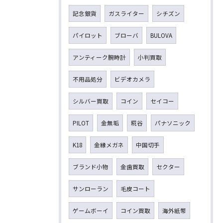
記念銀貨
ガスライター
シチズン
パイロット
ブローバ
BULOVA
アンティーク腕時計
小判買取
不用品処分
ビデオカメラ
シルバー買取
コイン
セイコー
PILOT
金無垢
糀谷
パナソニック
K18
金縁メガネ
中国切手
ブランド小物
金歯買取
セクター
サンローラン
毛皮コート
ゲームボーイ
コイン買取
海外紙幣