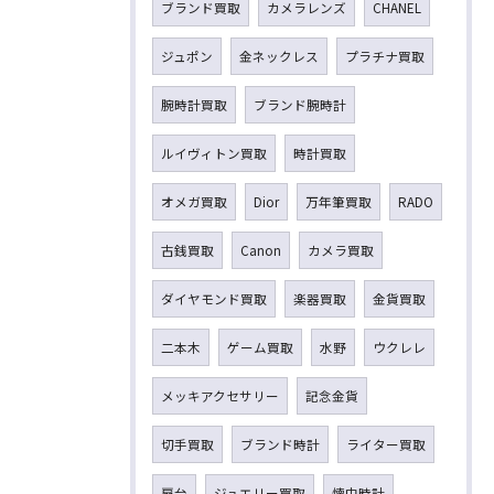
ブランド買取
カメラレンズ
CHANEL
ジュポン
金ネックレス
プラチナ買取
腕時計買取
ブランド腕時計
ルイヴィトン買取
時計買取
オメガ買取
Dior
万年筆買取
RADO
古銭買取
Canon
カメラ買取
ダイヤモンド買取
楽器買取
金貨買取
二本木
ゲーム買取
水野
ウクレレ
メッキアクセサリー
記念金貨
切手買取
ブランド時計
ライター買取
扇台
ジュエリー買取
懐中時計