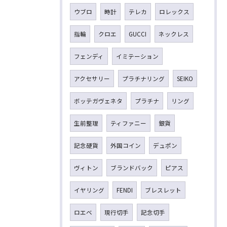
ウブロ
時計
テレカ
ロレックス
指輪
クロエ
GUCCI
ネックレス
フェンディ
イミテーション
アクセサリー
プラチナリング
SEIKO
ボッテガヴェネタ
プラチナ
リング
生前整理
ティファニー
銀貨
記念硬貨
外国コイン
デュポン
ヴィトン
ブランドバック
ピアス
イヤリング
FENDI
ブレスレット
ロエベ
現行切手
記念切手