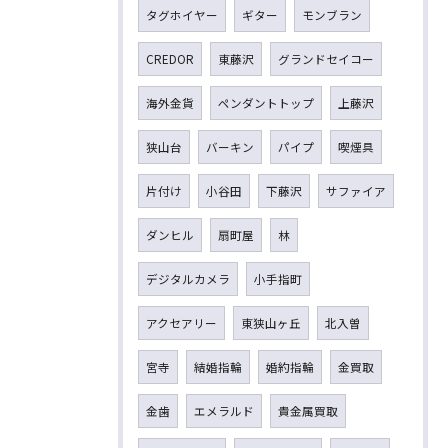
タグホイヤー
ギター
モンブラン
CREDOR
東藤沢
グランドセイコー
海外金貨
ペンダントトップ
上藤沢
狭山台
バーキン
パイプ
喫煙具
片付け
小谷田
下藤沢
サファイア
ダンヒル
扇町屋
林
デジタルカメラ
小手指町
アクセアリー
東狭山ヶ丘
北入曽
宮寺
結婚指輪
婚約指輪
金買取
金歯
エメラルド
貴金属買取