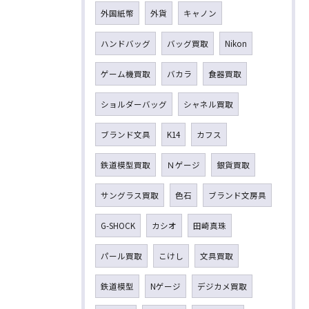
外国紙幣
外貨
キャノン
ハンドバッグ
バッグ買取
Nikon
ゲーム機買取
バカラ
食器買取
ショルダーバッグ
シャネル買取
ブランド文具
K14
カフス
鉄道模型買取
Ｎゲージ
銀貨買取
サングラス買取
色石
ブランド文房具
G-SHOCK
カシオ
田崎真珠
パール買取
こけし
文具買取
鉄道模型
Nゲージ
デジカメ買取