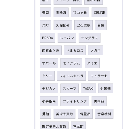
豊岡
向陽町
狭山ヶ丘
CELINE
東町
久保稲荷
宝石買取
若狭
PRADA
レイバン
サングラス
西狭山ケ丘
ベル＆ロス
メガネ
オパール
モノグラム
ダミエ
ケリー
フィルムカメラ
マトラッセ
デジカメ
スカーフ
TASAKI
外国銭
小手指南
ブライトリング
美術品
掛軸
美術品買取
骨董品
音楽機材
限定モデル買取
宮本町