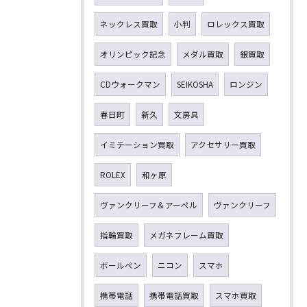
ネックレス買取
小判
ロレックス買取
オリンピック記念
メダル買取
銀買取
CDウォークマン
SEIKOSHA
ロンジン
春日町
新久
文房具
イミテーション買取
アクセサリー買取
ROLEX
和ヶ原
ヴァンクリーフ＆アーペル
ヴァンクリーフ
指輪買取
メガネフレーム買取
ボールペン
ニコン
スマホ
携帯電話
携帯電話買取
スマホ買取