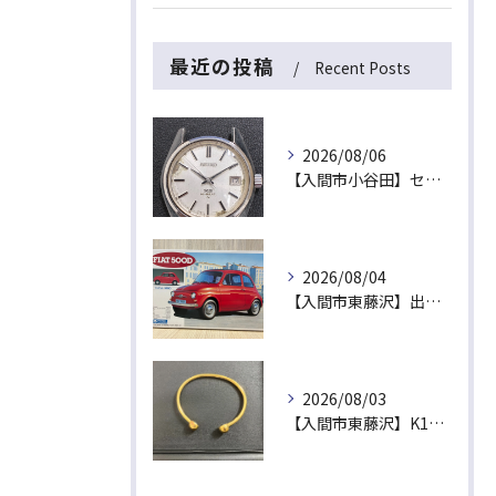
最近の投稿
Recent Posts
2026/08/06
【入間市小谷田】セイコーの名機「キングセイコー（45KS）」をお買取！ベルトなし・文字盤のシミ・不動品も高価買取いたします
2026/08/04
【入間市東藤沢】出張買取にて絶版プラモデル「フィアット500D」をお買取！暑い夏は涼しいご自宅で「無料出張買取」をご利用ください
2026/08/03
【入間市東藤沢】K18（18金）磁気ブレスレットをお買取！金相場高騰中の今、健康ジュエリーや古い金製品も高価買取いたします