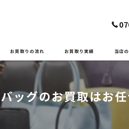
07
お買取りの流れ
お買取り実績
当店の
よくある質問
貴金属
時計
のバッグのお買取はお任
ブランド
切手
出張買取