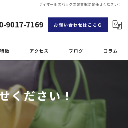
ディオールのバッグのお買取はお任せください！
0-9017-7169
お問い合わせはこちら
特徴
アクセス
ブログ
コラム
漫画特集
せください！
品