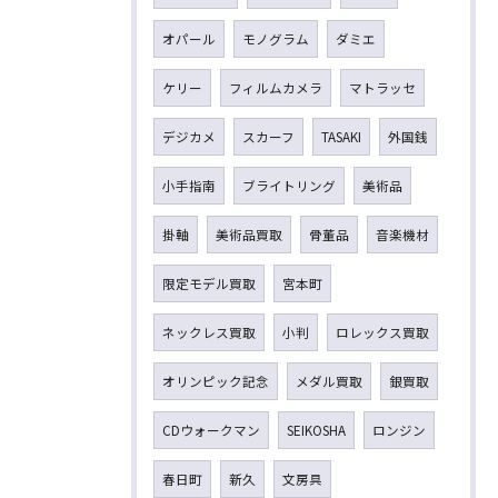
オパール
モノグラム
ダミエ
ケリー
フィルムカメラ
マトラッセ
デジカメ
スカーフ
TASAKI
外国銭
小手指南
ブライトリング
美術品
掛軸
美術品買取
骨董品
音楽機材
限定モデル買取
宮本町
ネックレス買取
小判
ロレックス買取
オリンピック記念
メダル買取
銀買取
CDウォークマン
SEIKOSHA
ロンジン
春日町
新久
文房具