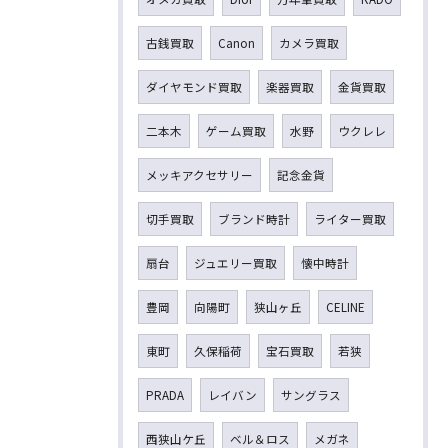
古銭買取
Canon
カメラ買取
ダイヤモンド買取
楽器買取
金貨買取
二本木
ゲーム買取
水野
ウクレレ
メッキアクセサリー
記念金貨
切手買取
ブランド時計
ライター買取
扇台
ジュエリー買取
懐中時計
豊岡
向陽町
狭山ヶ丘
CELINE
東町
久保稲荷
宝石買取
若狭
PRADA
レイバン
サングラス
西狭山ケ丘
ベル＆ロス
メガネ