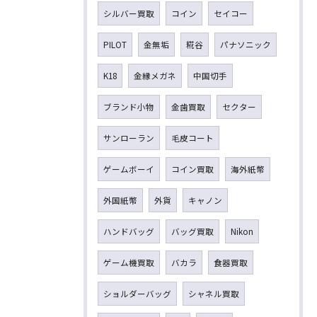
シルバー買取
コイン
セイコー
PILOT
金無垢
糀谷
パナソニック
K18
金縁メガネ
中国切手
ブランド小物
金歯買取
セクター
サンローラン
毛皮コート
ゲームボーイ
コイン買取
海外紙幣
外国紙幣
外貨
キャノン
ハンドバッグ
バッグ買取
Nikon
ゲーム機買取
バカラ
食器買取
ショルダーバッグ
シャネル買取