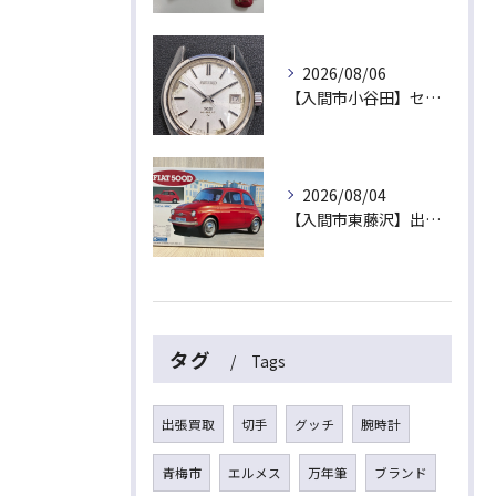
2026/08/06
【入間市小谷田】セイコーの名機「キングセイコー（45KS）」をお買取！ベルトなし・文字盤のシミ・不動品も高価買取いたします
2026/08/04
【入間市東藤沢】出張買取にて絶版プラモデル「フィアット500D」をお買取！暑い夏は涼しいご自宅で「無料出張買取」をご利用ください
タグ
Tags
出張買取
切手
グッチ
腕時計
青梅市
エルメス
万年筆
ブランド