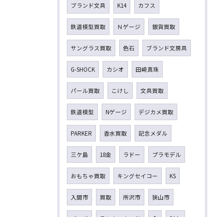
ブランド文具
K14
カフス
鉄道模型買取
Ｎゲージ
銀貨買取
サングラス買取
色石
ブランド文房具
G-SHOCK
カシオ
田崎真珠
パール買取
こけし
文具買取
鉄道模型
Nゲージ
デジカメ買取
PARKER
香水買取
記念メダル
三ケ島
18金
ラドー
プラモデル
おもちゃ買取
キングセイコー
KS
入間市
買取
所沢市
狭山市