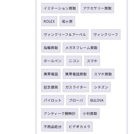
イミテーション買取
アクセサリー買取
ROLEX
和ヶ原
ヴァンクリーフ＆アーペル
ヴァンクリーフ
指輪買取
メガネフレーム買取
ボールペン
ニコン
スマホ
携帯電話
携帯電話買取
スマホ買取
記念銀貨
ガスライター
シチズン
パイロット
ブローバ
BULOVA
アンティーク腕時計
小判買取
不用品処分
ビデオカメラ