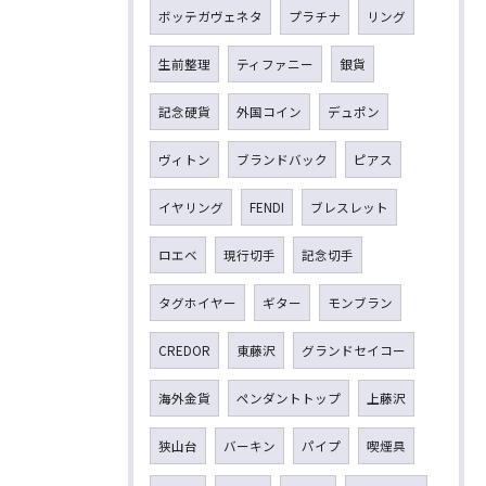
ボッテガヴェネタ
プラチナ
リング
生前整理
ティファニー
銀貨
記念硬貨
外国コイン
デュポン
ヴィトン
ブランドバック
ピアス
イヤリング
FENDI
ブレスレット
ロエベ
現行切手
記念切手
タグホイヤー
ギター
モンブラン
CREDOR
東藤沢
グランドセイコー
海外金貨
ペンダントトップ
上藤沢
狭山台
バーキン
パイプ
喫煙具