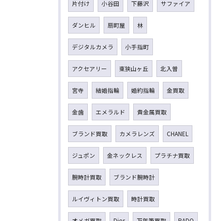
片付け
小谷田
下藤沢
サファイア
ダンヒル
扇町屋
林
デジタルカメラ
小手指町
アクセアリー
東狭山ヶ丘
北入曽
宮寺
結婚指輪
婚約指輪
金買取
金歯
エメラルド
貴金属買取
ブランド買取
カメラレンズ
CHANEL
ジュポン
金ネックレス
プラチナ買取
腕時計買取
ブランド腕時計
ルイヴィトン買取
時計買取
オメガ買取
Dior
万年筆買取
RADO