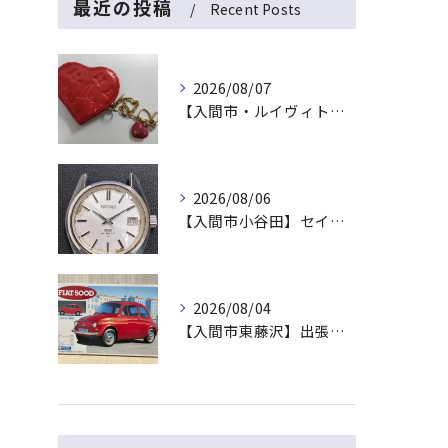
最近の投稿
Recent Posts
2026/08/07
【入間市・ルイヴィトン買取】ハート型が可愛い！ヴェルニ「ポルトモネ・クール」を最高値でお買取！
2026/08/06
【入間市小谷田】セイコーの名機「キングセイコー（45KS）」をお買取！ベルトなし・文字盤のシミ・不動品も高価買取いたします
2026/08/04
【入間市東藤沢】出張買取にて絶版プラモデル「フィアット500D」をお買取！暑い夏は涼しいご自宅で「無料出張買取」をご利用ください