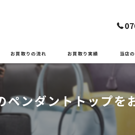
07
お買取りの流れ
お買取り実績
当店の
よくある質問
貴金属
時計
のペンダントトップを
ブランド
切手
出張買取