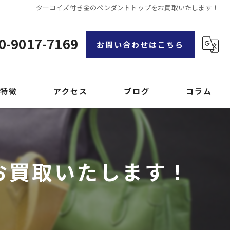
ターコイズ付き金のペンダントトップをお買取いたします！
0-9017-7169
お問い合わせはこちら
特徴
アクセス
ブログ
コラム
漫画特集
お買取いたします！
品