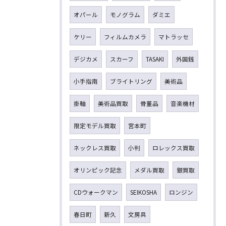
オパール
モノグラム
ダミエ
ケリー
フィルムカメラ
マトラッセ
デジカメ
スカーフ
TASAKI
外国銭
小手指南
ブライトリング
美術品
掛軸
美術品買取
骨董品
音楽機材
限定モデル買取
宮本町
ネックレス買取
小判
ロレックス買取
オリンピック記念
メダル買取
銀買取
CDウォークマン
SEIKOSHA
ロンジン
春日町
新久
文房具