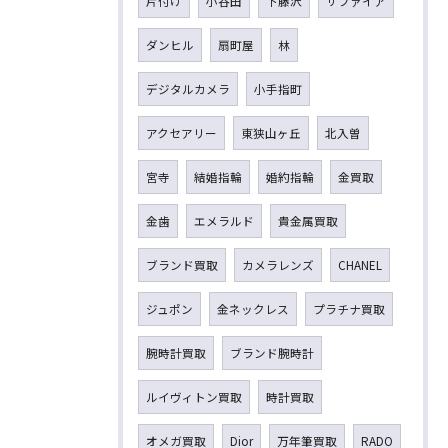
片付け
小谷田
下藤沢
サファイア
ダンヒル
扇町屋
林
デジタルカメラ
小手指町
アクセアリー
東狭山ヶ丘
北入曽
宮寺
結婚指輪
婚約指輪
金買取
金歯
エメラルド
貴金属買取
ブランド買取
カメラレンズ
CHANEL
ジュポン
金ネックレス
プラチナ買取
腕時計買取
ブランド腕時計
ルイヴィトン買取
時計買取
オメガ買取
Dior
万年筆買取
RADO