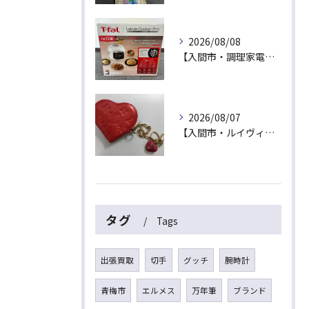
2026/08/08
【入間市・調理家電買取】新品未開封は最高値！ティファール「ラクラ・クッカー プロ」を出張買取でお買取！
2026/08/07
【入間市・ルイヴィトン買取】ハート型が可愛い！ヴェルニ「ポルトモネ・クール」を最高値でお買取！
タグ
Tags
出張買取
切手
グッチ
腕時計
青梅市
エルメス
万年筆
ブランド