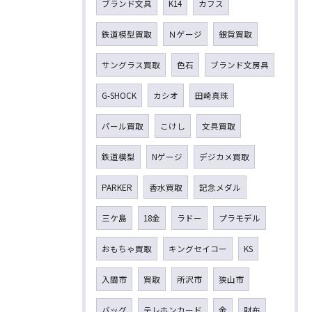
ブランド文具
K14
カフス
鉄道模型買取
Ｎゲージ
銀貨買取
サングラス買取
色石
ブランド文房具
G-SHOCK
カシオ
田崎真珠
パール買取
こけし
文具買取
鉄道模型
Nゲージ
デジカメ買取
PARKER
香水買取
記念メダル
三ケ島
18金
ラドー
プラモデル
おもちゃ買取
キングセイコー
KS
入間市
買取
所沢市
狭山市
バッグ
テレホンカード
金
財布