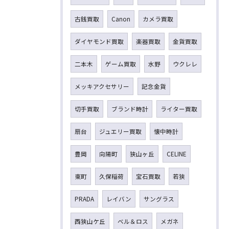
古銭買取
Canon
カメラ買取
ダイヤモンド買取
楽器買取
金貨買取
二本木
ゲーム買取
水野
ウクレレ
メッキアクセサリー
記念金貨
切手買取
ブランド時計
ライター買取
扇台
ジュエリー買取
懐中時計
豊岡
向陽町
狭山ヶ丘
CELINE
東町
久保稲荷
宝石買取
若狭
PRADA
レイバン
サングラス
西狭山ケ丘
ベル＆ロス
メガネ