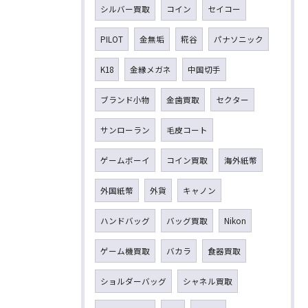
シルバー買取
コイン
セイコー
PILOT
金無垢
糀谷
パナソニック
K18
金縁メガネ
中国切手
ブランド小物
金歯買取
セクター
サンローラン
毛皮コート
ゲームボーイ
コイン買取
海外紙幣
外国紙幣
外貨
キャノン
ハンドバッグ
バッグ買取
Nikon
ゲーム機買取
バカラ
食器買取
ショルダーバッグ
シャネル買取