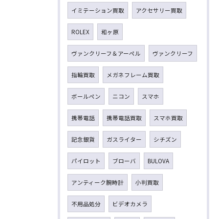
イミテーション買取
アクセサリー買取
ROLEX
和ヶ原
ヴァンクリーフ＆アーペル
ヴァンクリーフ
指輪買取
メガネフレーム買取
ボールペン
ニコン
スマホ
携帯電話
携帯電話買取
スマホ買取
記念銀貨
ガスライター
シチズン
パイロット
ブローバ
BULOVA
アンティーク腕時計
小判買取
不用品処分
ビデオカメラ